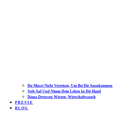
Du Musst Nicht Verreisen, Um Bei Dir Anzukommen
Steh Auf Und Nimm Dein Leben In Die Hand
Diana Dreessen-Wösten, Wirtschaftscoach
PRESSE
BLOG
Open
Close
mobile
mobile
menu
menu