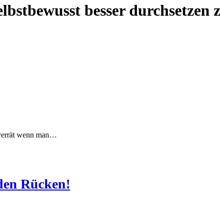
selbstbewusst besser durchsetzen
t verrät wenn man…
 den Rücken!