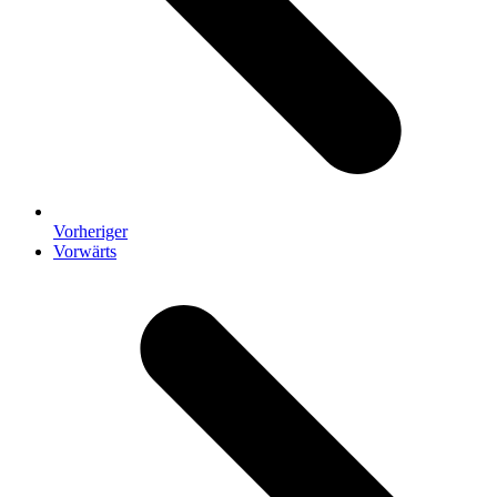
Vorheriger
Nächster
Vorwärts
Beitrag: