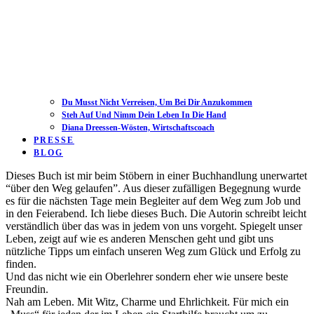
Du Musst Nicht Verreisen, Um Bei Dir Anzukommen
Steh Auf Und Nimm Dein Leben In Die Hand
Diana Dreessen-Wösten, Wirtschaftscoach
PRESSE
BLOG
Open
Close
Dieses Buch ist mir beim Stöbern in einer Buchhandlung unerwartet
mobile
mobile
“über den Weg gelaufen”. Aus dieser zufälligen Begegnung wurde
menu
menu
es für die nächsten Tage mein Begleiter auf dem Weg zum Job und
in den Feierabend. Ich liebe dieses Buch. Die Autorin schreibt leicht
verständlich über das was in jedem von uns vorgeht. Spiegelt unser
Leben, zeigt auf wie es anderen Menschen geht und gibt uns
nützliche Tipps um einfach unseren Weg zum Glück und Erfolg zu
finden.
Und das nicht wie ein Oberlehrer sondern eher wie unsere beste
Freundin.
Nah am Leben. Mit Witz, Charme und Ehrlichkeit. Für mich ein