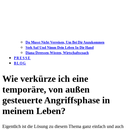
Du Musst Nicht Verreisen, Um Bei Dir Anzukommen
Steh Auf Und Nimm Dein Leben In Die Hand
Diana Dreessen-Wösten, Wirtschaftscoach
PRESSE
BLOG
Open
Close
Wie verkürze ich eine
mobile
mobile
menu
menu
temporäre, von außen
gesteuerte Angriffsphase in
meinem Leben?
Eigentlich ist die Lösung zu diesem Thema ganz einfach und auch